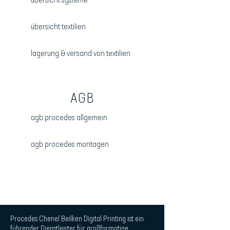
übersicht systeme
übersicht textilien
lagerung & versand von textilien
AGB
agb procedes allgemein
agb procedes montagen
Procedes Chenel Beilken Digital Printing ist ein
führender Dienstleister für großformatige