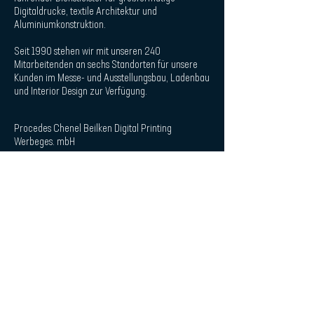
Digitaldrucke, textile Architektur und
Aluminiumkonstruktion.
Seit 1990 stehen wir mit unseren 240
Mitarbeitenden an sechs Standorten für unsere
Kunden im Messe- und Ausstellungsbau, Ladenbau
und Interior Design zur Verfügung.
Procedes Chenel
Beilken Digital Printing
Werbeges. mbH
| Quicklaunch
Downloads
Kontakt
Interior Design
POS & Retail
Messe & Event
Plattendruck
Impressum
Datenschutzerklärung