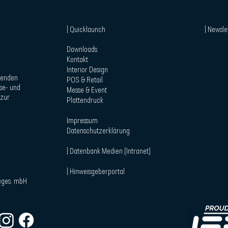
| Quicklaunch
| Newsle
Downloads
Kontakt
Interior Design
itenden
POS & Retail
se- und
Messe & Event
 zur
Plattendruck
Impressum
Datenschutzerklärung
| Datenbank Medien (Intranet)
| Hinweisgeberportal
beges. mbH