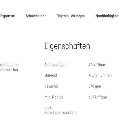
Expertise
Arbeitsfelder
Digitale Lösungen
Nachhaltigkeit
8
Eigenschaften
geschraubten
Abmessungen:
40 x 18mm
oftmals bei
Material
Aluminium roh
Gewicht:
373 g/m
min. Radius
auf Anfrage
max.
-
Befestigungsabstand: