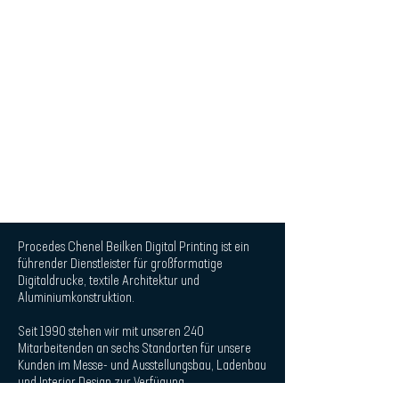
Procedes Chenel Beilken Digital Printing ist ein
führender Dienstleister für großformatige
Digitaldrucke, textile Architektur und
Aluminiumkonstruktion.
Seit 1990 stehen wir mit unseren 240
Mitarbeitenden an sechs Standorten für unsere
Kunden im Messe- und Ausstellungsbau, Ladenbau
und Interior Design zur Verfügung.