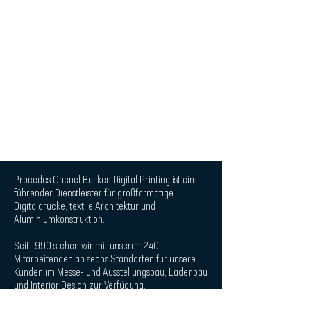
Procedes Chenel Beilken Digital Printing ist ein
führender Dienstleister für großformatige
Digitaldrucke, textile Architektur und
Aluminiumkonstruktion.
Seit 1990 stehen wir mit unseren 240
Mitarbeitenden an sechs Standorten für unsere
Kunden im Messe- und Ausstellungsbau, Ladenbau
und Interior Design zur Verfügung.