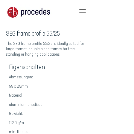
SEG frame profile 55/25
The SEG frame profile 55/25 is ideally suited for
large-format, double-sided frames for free-
standing or hanging applications.
Eigenschaften
Abmessungen:
55 x 25mm
Material
aluminium anodised
Gewicht:
1120 g/m
min. Radius