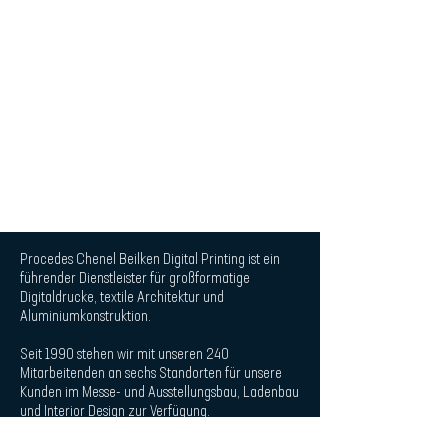
Procedes Chenel Beilken Digital Printing ist ein
führender Dienstleister für großformatige
Digitaldrucke, textile Architektur und
Aluminiumkonstruktion.
Seit 1990 stehen wir mit unseren 240
Mitarbeitenden an sechs Standorten für unsere
Kunden im Messe- und Ausstellungsbau, Ladenbau
und Interior Design zur Verfügung.