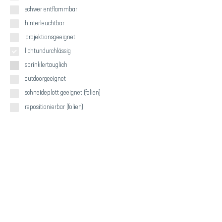
schwer entflammbar
hinterleuchtbar
projektionsgeeignet
lichtundurchlässig
sprinklertauglich
outdoorgeeignet
schneideplott geeignet (folien)
repositionierbar (folien)